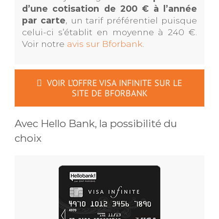
d’une cotisation de 200 € à l’année
par carte
, un tarif préférentiel puisque
celui-ci s’établit en moyenne à 240 €.
Voir notre
avis sur Bforbank
.
VOIR L’OFFRE VISA INFINITE SUR LE
SITE DE BFORBANK
Avec Hello Bank, la possibilité du
choix