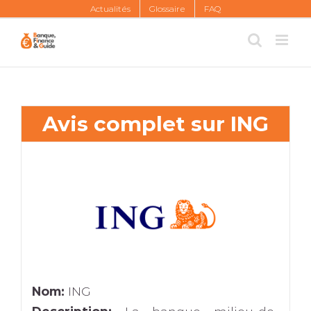
Skip
Actualités
Glossaire
FAQ
to
content
Avis complet sur ING
Nom:
ING