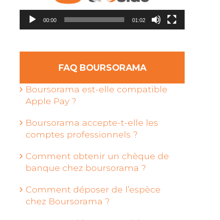
00:00
01:02
FAQ BOURSORAMA
Boursorama est-elle compatible
Apple Pay ?
Boursorama accepte-t-elle les
comptes professionnels ?
Comment obtenir un chèque de
banque chez boursorama ?
Comment déposer de l’espèce
chez Boursorama ?