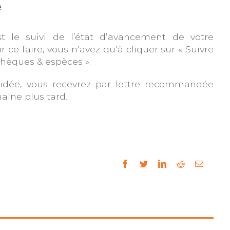
e
st le suivi de l’état d’avancement de votre
 faire, vous n’avez qu’à cliquer sur « Suivre
hèques & espèces ».
idée, vous recevrez par lettre recommandée
ine plus tard.
facebook
twitter
linkedin
reddit
Email