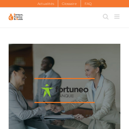
Skip
Actualités
Glossaire
FAQ
to
content