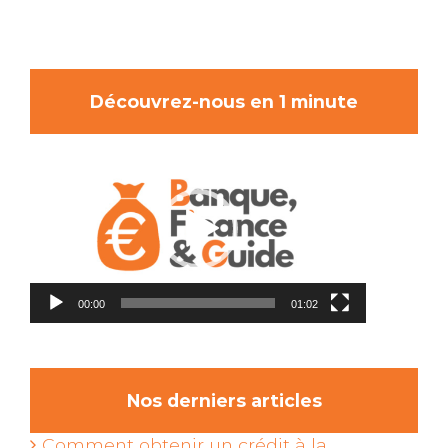
Découvrez-nous en 1 minute
Lecteur
vidéo
00:00
01:02
Nos derniers articles
Comment obtenir un crédit à la